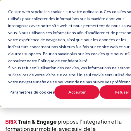
Ce site web stocke les cookies sur votre ordinateur. Ces cookies s
utilisés pour collecter des informations sur la manière dont vous
interagissez avec notre site web et nous permettent de nous souv
vous. Nous utilisons ces informations afin d'améliorer et de personn
votre expérience de navigation, ainsi que pour les données et les
indicateurs concernant nos visiteurs à la fois sur ce site web et sur
BRIX
TRAIN & ENGAGE
d'autres supports. Pour en savoir plus sur les cookies que nous util
consultez notre Politique de confidentialité.
Prêt et conforme
Si vous refusez l'utilisation des cookies, vos informations ne seront
suivies lors de votre visite sur ce site. Un seul cookie sera utilisé da
pour le terrain. Ça
votre navigateur afin de se souvenir de ne pas suivre vos préférenc
Paramètres du cookies
Accepter
Refuser
commence
ici
BRIX
Train & Engage
propose l'intégration et la
formation sur mobile, avec suivi de la