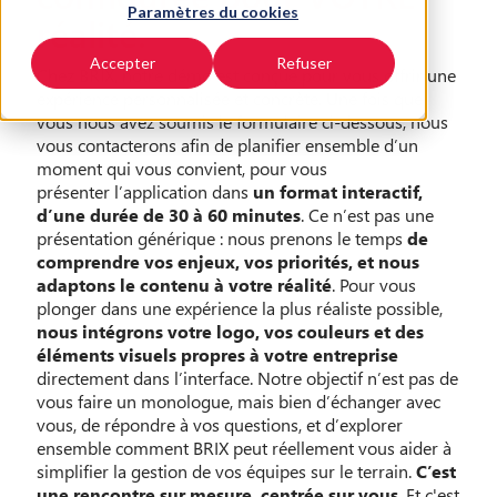
Paramètres du cookies
réalité.
Accepter
Refuser
Chez BRIX, notre démo est conçue pour vous offrir une
expérience personnalisée et concrète. Une fois que
vous nous avez soumis le formulaire ci-dessous, nous
vous contacterons afin de planifier ensemble d’un
moment qui vous convient, pour vous
présenter l’application dans
un format interactif,
d’une durée de 30 à 60 minutes
. Ce n’est pas une
présentation générique : nous prenons le temps
de
comprendre vos enjeux, vos priorités, et nous
adaptons le contenu à votre réalité
. Pour vous
plonger dans une expérience la plus réaliste possible,
nous intégrons votre logo, vos couleurs et des
éléments visuels propres à votre entreprise
directement dans l’interface. Notre objectif n’est pas de
vous faire un monologue, mais bien d’échanger avec
vous, de répondre à vos questions, et d’explorer
ensemble comment BRIX peut réellement vous aider à
simplifier la gestion de vos équipes sur le terrain.
C’est
une rencontre sur mesure, centrée sur vous
. Et c'est