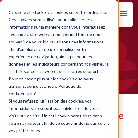
Ce site web stocke les cookies sur votre ordinateur.
ENGLISH
Ces cookies sont utilisés pour collecter des
informations sur la manière dont vous interagissez
avec notre site web et nous permettent de nous
souvenir de vous. Nous utilisons ces informations
afin d'améliorer et de personnaliser votre
DÉMARREZ - RÉSERVEZ VOTRE DÉMO
expérience de navigation, ainsi que pour les
Une app mobile RH à
données et les indicateurs concernant nos visiteurs
à la fois sur ce site web et sur d'autres supports.
votre image !
Pour en savoir plus sur les cookies que nous
utilisons, consultez notre Politique de
confidentialité.
Si vous refusez l'utilisation des cookies, vos
informations ne seront pas suivies lors de votre
Découvrez BRIX avec une
visite sur ce site. Un seul cookie sera utilisé dans
démo en direct,
votre navigateur afin de se souvenir de ne pas suivre
vos préférences.
configurée pour VOTRE