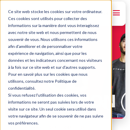
Ce site web stocke les cookies sur votre ordinateur.
← Retour aux formations
ENGLISH
Ces cookies sont utilisés pour collecter des
informations sur la manière dont vous interagissez
FR
EN
ES
avec notre site web et nous permettent de nous
souvenir de vous. Nous utilisons ces informations
afin d'améliorer et de personnaliser votre
expérience de navigation, ainsi que pour les
données et les indicateurs concernant nos visiteurs
à la fois sur ce site web et sur d'autres supports.
Pour en savoir plus sur les cookies que nous
utilisons, consultez notre Politique de
confidentialité.
SYNERGY
Si vous refusez l'utilisation des cookies, vos
Synergy en santé -
informations ne seront pas suivies lors de votre
Ergonomie 2
visite sur ce site. Un seul cookie sera utilisé dans
votre navigateur afin de se souvenir de ne pas suivre
vos préférences.
5 min
2 leçons
FR
EN
ES