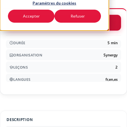
Paramètres du cookies
Accepter
Refuser
Commencer l'essai gratuit
5 min
DURÉE
Synergy
ORGANISATION
2
LEÇONS
fr,en,es
LANGUES
DESCRIPTION