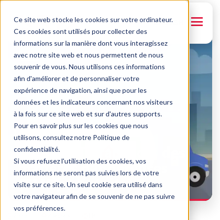
Ce site web stocke les cookies sur votre ordinateur.
← Retour aux formations
ENGLISH
Ces cookies sont utilisés pour collecter des
informations sur la manière dont vous interagissez
FR
avec notre site web et nous permettent de nous
souvenir de vous. Nous utilisons ces informations
afin d'améliorer et de personnaliser votre
expérience de navigation, ainsi que pour les
données et les indicateurs concernant nos visiteurs
à la fois sur ce site web et sur d'autres supports.
Pour en savoir plus sur les cookies que nous
BRIX TRAINING
utilisons, consultez notre Politique de
Pause SST Transport des
confidentialité.
Si vous refusez l'utilisation des cookies, vos
matières dangereuses
informations ne seront pas suivies lors de votre
(TMD) (gratuite)
visite sur ce site. Un seul cookie sera utilisé dans
votre navigateur afin de se souvenir de ne pas suivre
vos préférences.
7 min
2 leçons
FR