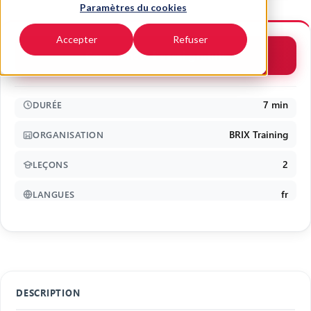
Paramètres du cookies
Accepter
Refuser
Commencer l'essai gratuit
7 min
DURÉE
BRIX Training
ORGANISATION
2
LEÇONS
fr
LANGUES
DESCRIPTION